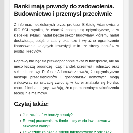
Banki mają powody do zadowolenia.
Budownictwo i przemysł przeciwnie
Z informacji udzielonych przez profesor Elżbietę Adamowicz z
IRG SGH wynika, że chociaż nastroje są optymistyczne, to w
kiepskiej sytuacji nadal będzie sektor budowlany, któremu nadal
doskwierają potężne zatory płatnicze i wyraźne ograniczenie
finansowania kolejnych inwestycji m.in. ze strony banków w
postaci kredytów.
Poprawy nie będzie prawdopodobnie także w transporcie, ale na
nieco lepszą prognozę liczą: handel, przemysł i rolnictwo oraz
sektor bankowy. Profesor Adamowicz uważa, że optymistyczne
nastroje przedsiębiorców i gospodarstw domowych mogą
wskazywać na sytuację zwrotną, w której znalazła się Polska,
chociaż inni analitycy uważają, że o permanentnym zakończeniu
recesji nie ma mowy.
Czytaj także:
Jak zarabiać w branży beauty?
Rozwój pracownika w firmie – czy warto inwestować w
szkolenia kadry?
Ile kosztuje założenie sklepu internetowego z odzieżą?