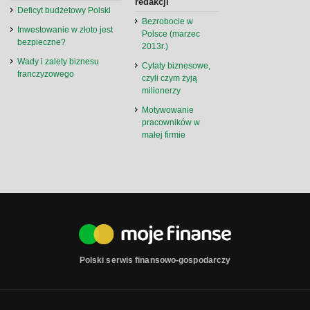
redakcji
Deficyt budżetowy Polski
Bezrobocie w
Inwestowanie w złoto jest
Polsce (marzec
bezpieczne?
2013r.)
Wady i zalety biznesu
Cytaty biznesowe,
franczyzowego
czyli czym żyją
milionerzy
Motywowanie
pracowników w
małej firmie
Polski serwis finansowo-gospodarczy