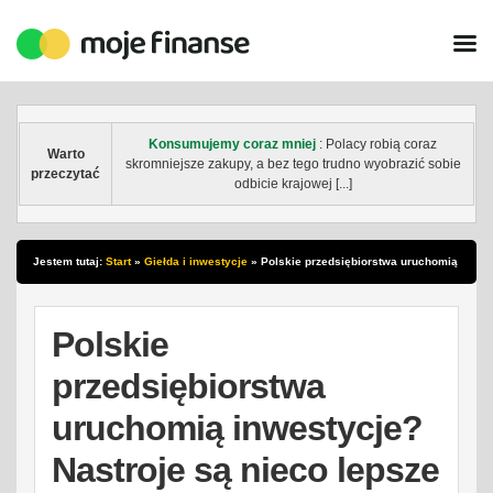
Konsumujemy coraz mniej
: Polacy robią coraz
Warto
skromniejsze zakupy, a bez tego trudno wyobrazić sobie
przeczytać
odbicie krajowej [...]
Jestem tutaj:
Start
»
Giełda i inwestycje
»
Polskie przedsiębiorstwa uruchomią
inwestycje? Nastroje są nieco lepsze
Polskie
przedsiębiorstwa
uruchomią inwestycje?
Nastroje są nieco lepsze