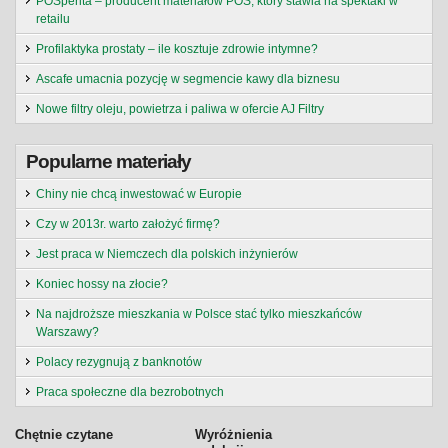
POSperita – producent materiałów POS, który stawia na spektakl w
retailu
Profilaktyka prostaty – ile kosztuje zdrowie intymne?
Ascafe umacnia pozycję w segmencie kawy dla biznesu
Nowe filtry oleju, powietrza i paliwa w ofercie AJ Filtry
Popularne materiały
Chiny nie chcą inwestować w Europie
Czy w 2013r. warto założyć firmę?
Jest praca w Niemczech dla polskich inżynierów
Koniec hossy na złocie?
Na najdroższe mieszkania w Polsce stać tylko mieszkańców
Warszawy?
Polacy rezygnują z banknotów
Praca społeczne dla bezrobotnych
Chętnie czytane
Wyróżnienia