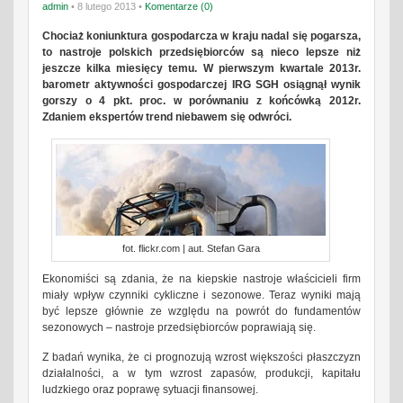
admin
• 8 lutego 2013 •
Komentarze (0)
Chociaż koniunktura gospodarcza w kraju nadal się pogarsza,
to nastroje polskich przedsiębiorców są nieco lepsze niż
jeszcze kilka miesięcy temu. W pierwszym kwartale 2013r.
barometr aktywności gospodarczej IRG SGH osiągnął wynik
gorszy o 4 pkt. proc. w porównaniu z końcówką 2012r.
Zdaniem ekspertów trend niebawem się odwróci.
fot. flickr.com | aut. Stefan Gara
Ekonomiści są zdania, że na kiepskie nastroje właścicieli firm
miały wpływ czynniki cykliczne i sezonowe. Teraz wyniki mają
być lepsze głównie ze względu na powrót do fundamentów
sezonowych – nastroje przedsiębiorców poprawiają się.
Z badań wynika, że ci prognozują wzrost większości płaszczyzn
działalności, a w tym wzrost zapasów, produkcji, kapitału
ludzkiego oraz poprawę sytuacji finansowej.