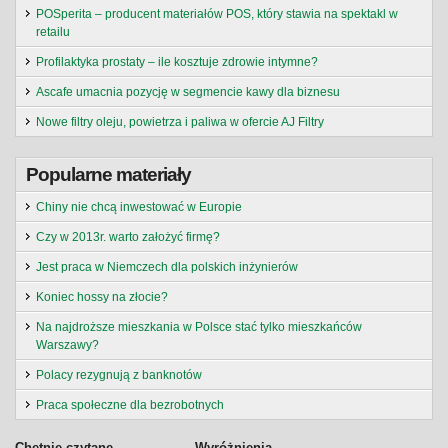
POSperita – producent materiałów POS, który stawia na spektakl w
retailu
Profilaktyka prostaty – ile kosztuje zdrowie intymne?
Ascafe umacnia pozycję w segmencie kawy dla biznesu
Nowe filtry oleju, powietrza i paliwa w ofercie AJ Filtry
Popularne materiały
Chiny nie chcą inwestować w Europie
Czy w 2013r. warto założyć firmę?
Jest praca w Niemczech dla polskich inżynierów
Koniec hossy na złocie?
Na najdroższe mieszkania w Polsce stać tylko mieszkańców
Warszawy?
Polacy rezygnują z banknotów
Praca społeczne dla bezrobotnych
Chętnie czytane
Wyróżnienia