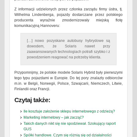
Z informacji udzielonych przez członka zarządu firmy üstra, tj.
Wilhelma Lindenberga, pojazdy dostarczane przez polskiego
producenta wyraźnie zmodernizowały miejską flotę
komunikacyjną Hannoveru:
[…] nowo pozyskane autobusy hybrydowe są
dowodem, że Solaris nawet przy
zaawansowanych technologiach potrafi szybko i z
powodzeniem reagować na potrzeby klienta.
Przypomnijmy, że polskie modele Solaris Hybrid były pierwszymi
tego typu pojazdami w Europie. Do tej pory znalazły odbiorców
m.in. w Belgii, Norwegii, Polsce, Szwajcarii, Niemczech, Litwie,
Finlandii oraz Francji.
Czytaj także:
Ile kosztuje założenie sklepu internetowego z odzieżą?
Marketing internetowy – jak zacząć?
Takich danych nikt się nie spodziewał. Szokujący raport
GUS
Spółki handlowe. Czym się różnią się od działalności