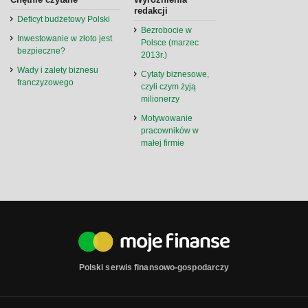
redakcji
Deficyt budżetowy Polski
Bezrobocie w
Inwestowanie w złoto jest
Polsce (marzec
bezpieczne?
2013r.)
Wady i zalety biznesu
Cytaty biznesowe,
franczyzowego
czyli czym żyją
milionerzy
Motywowanie
pracowników w
małej firmie
Polski serwis finansowo-gospodarczy