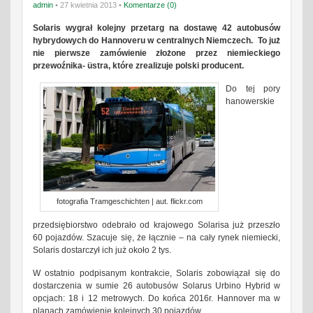
admin
• 27 kwietnia 2013 •
Komentarze (0)
Solaris wygrał kolejny przetarg na dostawę 42 autobusów
hybrydowych do Hannoveru w centralnych Niemczech. To już
nie pierwsze zamówienie złożone przez niemieckiego
przewoźnika- üstra, które zrealizuje polski producent.
Do tej pory
hanowerskie
fotografia Tramgeschichten | aut. flickr.com
przedsiębiorstwo odebrało od krajowego Solarisa już przeszło
60 pojazdów. Szacuje się, że łącznie – na cały rynek niemiecki,
Solaris dostarczył ich już około 2 tys.
W ostatnio podpisanym kontrakcie, Solaris zobowiązał się do
dostarczenia w sumie 26 autobusów Solarus Urbino Hybrid w
opcjach: 18 i 12 metrowych. Do końca 2016r. Hannover ma w
planach zamówienie kolejnych 30 pojazdów.