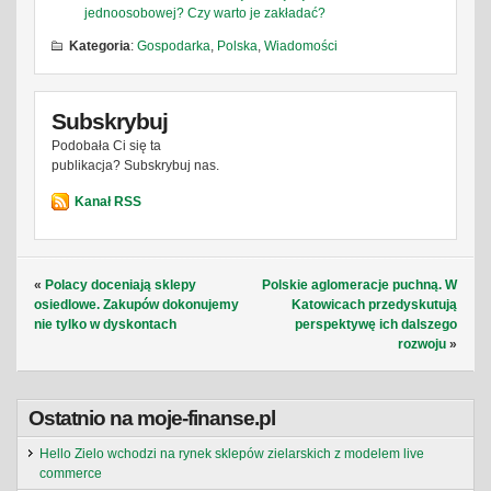
jednoosobowej? Czy warto je zakładać?
Kategoria
:
Gospodarka
,
Polska
,
Wiadomości
Subskrybuj
Podobała Ci się ta
publikacja? Subskrybuj nas.
Kanał RSS
«
Polacy doceniają sklepy
Polskie aglomeracje puchną. W
osiedlowe. Zakupów dokonujemy
Katowicach przedyskutują
nie tylko w dyskontach
perspektywę ich dalszego
rozwoju
»
Ostatnio na moje-finanse.pl
Hello Zielo wchodzi na rynek sklepów zielarskich z modelem live
commerce