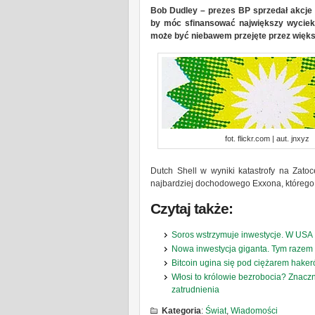
Bob Dudley – prezes BP sprzedał akcje 
by móc sfinansować największy wyciek 
może być niebawem przejęte przez więks
fot. flickr.com | aut. jnxyz
Dutch Shell w wyniki katastrofy na Zato
najbardziej dochodowego Exxona, którego 
Czytaj także:
Soros wstrzymuje inwestycje. W USA
Nowa inwestycja giganta. Tym razem
Bitcoin ugina się pod ciężarem haker
Włosi to królowie bezrobocia? Znacz
zatrudnienia
Kategoria
:
Świat
,
Wiadomości