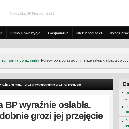
Niedziela, 09 Sierpień 2026
te
Firma i inwestycje
Gospodarka
Nieruchomości
Rynek pra
nsumujemy coraz mniej
: Polacy robią coraz skromniejsze zakupy, a bez tego trudn
Os
raźnie osłabła. Teraz prawdopodobnie grozi jej przejęcie
He
z 
 BP wyraźnie osłabła.
PO
st
obnie grozi jej przejęcie
Pr
in