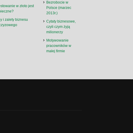
Bezrobocie w
stowanie w złoto jest
Polsce (marzec
pieczne?
2013r.)
 i zalety biznesu
Cytaty biznesowe,
nczyzowego
czyli czym żyją
milionerzy
Motywowanie
pracowników w
małej firmie