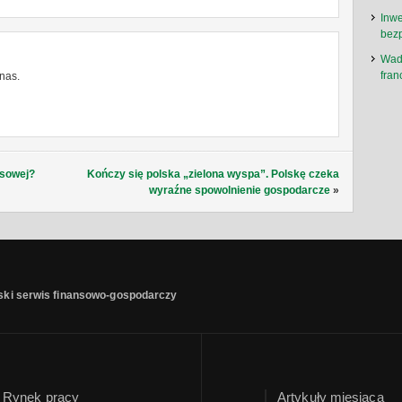
Inwe
bez
Wady
fra
nas.
nsowej?
Kończy się polska „zielona wyspa”. Polskę czeka
wyraźne spowolnienie gospodarcze
»
ski serwis finansowo-gospodarczy
Rynek pracy
Artykuły miesiąca