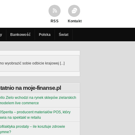
RSS
Kontakt
cy
Bankowość
Polska
Świat
o wyobrazić sobie odbicie krajowej [...]
tatnio na moje-finanse.pl
llo Zielo wchodzi na rynek sklepów zielarskich
modelem live commerce
Sperita – producent materiałów POS, który
awia na spektakl w retailu
ofilaktyka prostaty – ile kosztuje zdrowie
tymne?