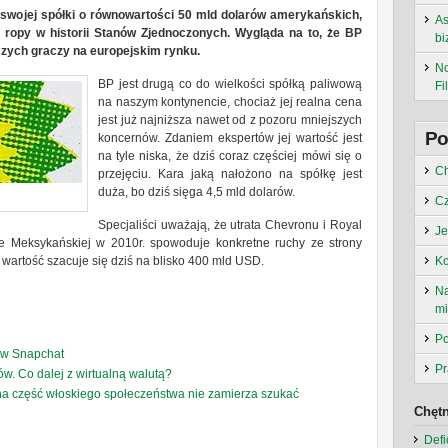
swojej spółki o równowartości 50 mld dolarów amerykańskich,
As
ropy w historii Stanów Zjednoczonych. Wygląda na to, że BP
bi
zych graczy na europejskim rynku.
No
BP jest drugą co do wielkości spółką paliwową
Fil
na naszym kontynencie, chociaż jej realna cena
jest już najniższa nawet od z pozoru mniejszych
Po
koncernów. Zdaniem ekspertów jej wartość jest
na tyle niska, że dziś coraz częściej mówi się o
Ch
przejęciu. Kara jaką nałożono na spółkę jest
duża, bo dziś sięga 4,5 mld dolarów.
Cz
Specjaliści uważają, że utrata Chevronu i Royal
Je
ce Meksykańskiej w 2010r. spowoduje konkretne ruchy ze strony
wartość szacuje się dziś na blisko 400 mld USD.
Ko
Na
m
Po
 w Snapchat
Pr
ów. Co dalej z wirtualną walutą?
na część włoskiego społeczeństwa nie zamierza szukać
Chętn
Defi