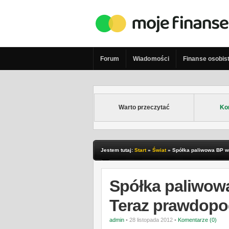
Forum
Wiadomości
Finanse osobis
Warto przeczytać
Ko
Jestem tutaj:
Start
»
Świat
»
Spółka paliwowa BP wy
Spółka paliwowa
Teraz prawdopod
admin
• 28 listopada 2012 •
Komentarze (0)