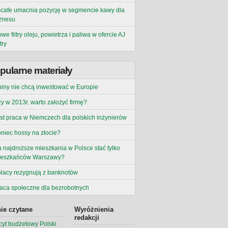
cafe umacnia pozycję w segmencie kawy dla
znesu
we filtry oleju, powietrza i paliwa w ofercie AJ
try
pularne materiały
iny nie chcą inwestować w Europie
y w 2013r. warto założyć firmę?
st praca w Niemczech dla polskich inżynierów
niec hossy na złocie?
 najdroższe mieszkania w Polsce stać tylko
ieszkańców Warszawy?
lacy rezygnują z banknotów
aca społeczne dla bezrobotnych
ie czytane
Wyróżnienia
redakcji
cyt budżetowy Polski