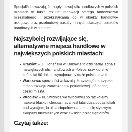
Specjaliści uważają, że nagły rozwój ulic handlowych w polskich
miastach to także rezultat renowacji starego budownictwa
mieszkalnego i przekształcania go w obiekty handlowo-
usługowe oraz przebudowy pasaży i innych, starszych obiektów
handlowych w centrach.
Najszybciej rozwijające się,
alternatywne miejsca handlowe w
największych polskich miastach:
Kraków:
– ul. Floriańska w Krakowie to dziś nadal jedna z
największych ulic handlowych w Polsce, przy której w
końcu lat 90. lokale wynajmowały duże polskie marki.
Warszawa:
specjaliści wskazują, że szczególnie szybkie
tempo rozwoju zauważono w południowej i północnej
części miasta.
Wrocław:
– ul. Świdnica we Wrocławiu po raz kolejny
nabiera blasku i chociaż nadal jest tutaj duża podaż lokali
pod wynajem, to ulica stopniowo zapełnia się stylowymi
sklepami niezależnych wrocławskich przedsiębiorców.
Czytaj także: