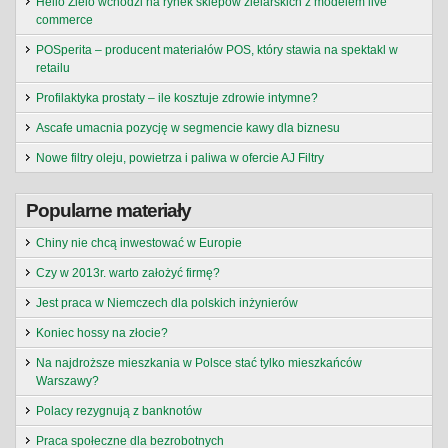
Hello Zielo wchodzi na rynek sklepów zielarskich z modelem live
commerce
POSperita – producent materiałów POS, który stawia na spektakl w
retailu
Profilaktyka prostaty – ile kosztuje zdrowie intymne?
Ascafe umacnia pozycję w segmencie kawy dla biznesu
Nowe filtry oleju, powietrza i paliwa w ofercie AJ Filtry
Popularne materiały
Chiny nie chcą inwestować w Europie
Czy w 2013r. warto założyć firmę?
Jest praca w Niemczech dla polskich inżynierów
Koniec hossy na złocie?
Na najdroższe mieszkania w Polsce stać tylko mieszkańców
Warszawy?
Polacy rezygnują z banknotów
Praca społeczne dla bezrobotnych