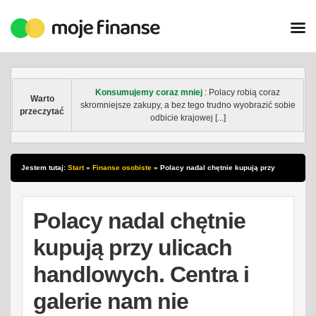
Konsumujemy coraz mniej
: Polacy robią coraz
Warto
skromniejsze zakupy, a bez tego trudno wyobrazić sobie
przeczytać
odbicie krajowej [...]
Jestem tutaj:
Start
»
Finanse osobiste
»
Polacy nadal chętnie kupują przy
ulicach handlowych. Centra i galerie nam nie wystarczają
Polacy nadal chętnie
kupują przy ulicach
handlowych. Centra i
galerie nam nie