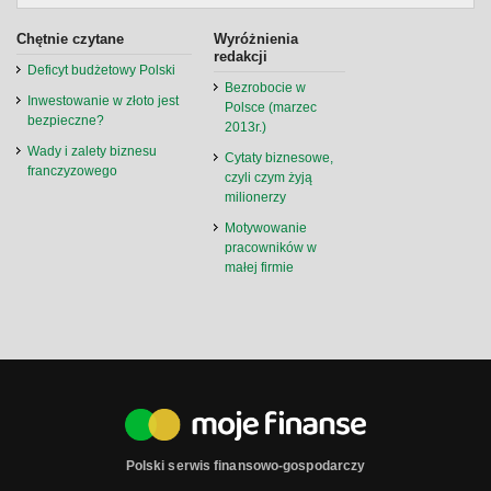
Chętnie czytane
Wyróżnienia
redakcji
Deficyt budżetowy Polski
Bezrobocie w
Inwestowanie w złoto jest
Polsce (marzec
bezpieczne?
2013r.)
Wady i zalety biznesu
Cytaty biznesowe,
franczyzowego
czyli czym żyją
milionerzy
Motywowanie
pracowników w
małej firmie
Polski serwis finansowo-gospodarczy