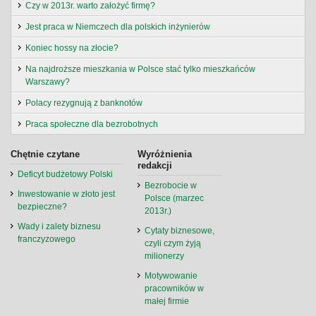
Czy w 2013r. warto założyć firmę?
Jest praca w Niemczech dla polskich inżynierów
Koniec hossy na złocie?
Na najdroższe mieszkania w Polsce stać tylko mieszkańców
Warszawy?
Polacy rezygnują z banknotów
Praca społeczne dla bezrobotnych
Chętnie czytane
Wyróżnienia
redakcji
Deficyt budżetowy Polski
Bezrobocie w
Inwestowanie w złoto jest
Polsce (marzec
bezpieczne?
2013r.)
Wady i zalety biznesu
Cytaty biznesowe,
franczyzowego
czyli czym żyją
milionerzy
Motywowanie
pracowników w
małej firmie