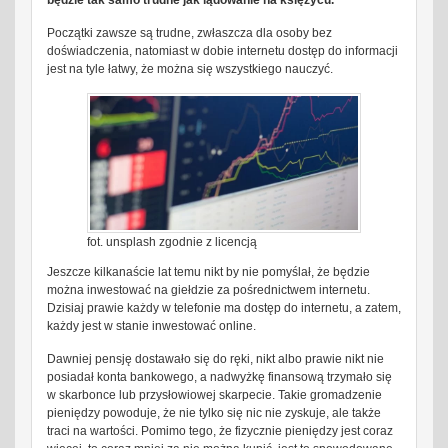
będzie tak samo trudne jak lądowanie na księżycu.
Początki zawsze są trudne, zwłaszcza dla osoby bez
doświadczenia, natomiast w dobie internetu dostęp do informacji
jest na tyle łatwy, że można się wszystkiego nauczyć.
fot. unsplash zgodnie z licencją
Jeszcze kilkanaście lat temu nikt by nie pomyślał, że będzie
można inwestować na giełdzie za pośrednictwem internetu.
Dzisiaj prawie każdy w telefonie ma dostęp do internetu, a zatem,
każdy jest w stanie inwestować online.
Dawniej pensję dostawało się do ręki, nikt albo prawie nikt nie
posiadał konta bankowego, a nadwyżkę finansową trzymało się
w skarbonce lub przysłowiowej skarpecie. Takie gromadzenie
pieniędzy powoduje, że nie tylko się nic nie zyskuje, ale także
traci na wartości. Pomimo tego, że fizycznie pieniędzy jest coraz