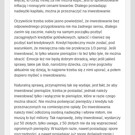
więcej, to coraz mniej za nie można kupić, jest to spowodowane
inflacją i rosnącymi cenami towarów. Dlatego posiadając
nadwyżki kapitału, można je przeznaczyć na inwestowanie.
Oczywiście trzeba sobie jasno powiedzieć, że inwestowanie bez
odpowiedniego przygotowania nie ma żadnego sensu, dlatego
zanim się zacznie, należy na samym początku pozbyć
zaciągniętych kredytów gotówkowych, spłacić i również się
pozbyć kart kredytowych. Kredyt hipoteczny może zostać, pod
warunkiem, że miesięczna rata nie przekracza 1/3 pensji. Jeśli
inwestować, to tylko własne pieniądze i to też tylko tyle, ile można
stracić. Emocje też nie będą dobrym doradcą, więc jeśli jakieś
sprawy, takie jak ślub, narodziny dziecka, czy inne pogrzeby
aktualnie się dzieją, to najpierw trzeba się z nimi uporać, a potem
dopiero myśleć o inwestowaniu.
Naturalną sprawą, przynajmniej tak się wydaje, jest fakt, że aby
inwestować pieniądze, trzeba je posiadać, jednak należy
inwestować tylko i wyłącznie te pieniądze, które w razie czego
można stracić. Nie można poświęcać pieniędzy z kredytu lub
przeznaczonych na comiesięczne opłaty. Do inwestowania
należy mieć odłożoną osobną nadwyżkę i wbrew mitom, nie
muszą to być miliony. Tak naprawdę, żeby inwestować, wystarczy
już 50 złotych, tylko uwaga, z 50 złotych nie da się wypracować
ogromnych pieniędzy. W każdym razie, nawet posiadając spore
oszczędności, a nawet posiadając już spore doświadczenie i