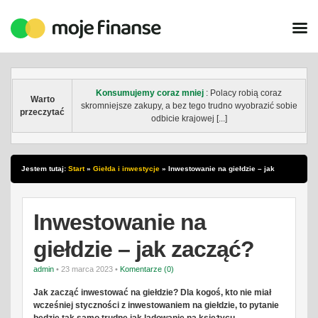
Konsumujemy coraz mniej
: Polacy robią coraz
Warto
skromniejsze zakupy, a bez tego trudno wyobrazić sobie
przeczytać
odbicie krajowej [...]
Jestem tutaj:
Start
»
Giełda i inwestycje
»
Inwestowanie na giełdzie – jak
zacząć?
Inwestowanie na
giełdzie – jak zacząć?
admin
• 23 marca 2023 •
Komentarze (0)
Jak zacząć inwestować na giełdzie? Dla kogoś, kto nie miał
wcześniej styczności z inwestowaniem na giełdzie, to pytanie