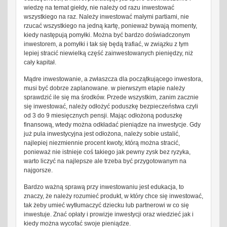
wiedzę na temat giełdy, nie należy od razu inwestować
wszystkiego na raz. Należy inwestować małymi partiami, nie
rzucać wszystkiego na jedną kartę, ponieważ bywają momenty,
kiedy następują pomyłki. Można być bardzo doświadczonym
inwestorem, a pomyłki i tak się będą trafiać, w związku z tym
lepiej stracić niewielką część zainwestowanych pieniędzy, niż
cały kapitał.
Mądre inwestowanie, a zwłaszcza dla początkującego inwestora,
musi być dobrze zaplanowane. w pierwszym etapie należy
sprawdzić ile się ma środków. Przede wszystkim, zanim zacznie
się inwestować, należy odłożyć poduszkę bezpieczeństwa czyli
od 3 do 9 miesięcznych pensji. Mając odłożoną poduszkę
finansową, wtedy można odkładać pieniądze na inwestycje. Gdy
już pula inwestycyjna jest odłożona, należy sobie ustalić,
najlepiej niezmiennie procent kwoty, którą można stracić,
ponieważ nie istnieje coś takiego jak pewny zysk bez ryzyka,
warto liczyć na najlepsze ale trzeba być przygotowanym na
najgorsze.
Bardzo ważną sprawą przy inwestowaniu jest edukacja, to
znaczy, że należy rozumieć produkt, w który chce się inwestować,
tak żeby umieć wytłumaczyć dziecku lub partnerowi w co się
inwestuje. Znać opłaty i prowizje inwestycji oraz wiedzieć jak i
kiedy można wycofać swoje pieniądze.