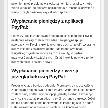
powinien mieć problemów z wykonaniem tej prostej czynności.
Warto wiedzieć, że aby wypłacić pieniądze, można skorzystać z
wersji przeglądarkowej PayPal lub z aplikacji.
Wypłacanie pieniędzy z aplikacji
PayPal:
Pierwszy krok to zalogowanie się do aplikacji mobilnej PayPal,
następnie należy znaleźć zakładkę nawigacyjną (pulpit
nawigacyjny). Kolejny krok to wybranie opcji „przelej” i wybranie
kwoty, jaka ma zostać wypłacona. Nie trzeba wypłacać
wszystkiego i jeśli na koncie są różne waluty, to będzie
możliwość wypłaty każdej z nich. Ostatni krok to potwierdzenie
kwoty przelewu i swojej decyzji.
Wypłacanie pieniędzy z wersji
przeglądarkowej PayPal:
Proces wygląda bardzo podobnie. Pierwszy krok to oczywiście
zalogowanie się na swoje konto PayPal. W drugim kroku należy
znaleźć swój portfel i wybrać opcję „przelej środki” i zaznaczyć,
że chce się przelać pieniądze na swój rachunek bankowy. Jeżeli
nie ma podanego konta bankowego, to trzeba będzie je dodać.
Dalej należy podać kwotę do wypłaty i na końcu wszystko