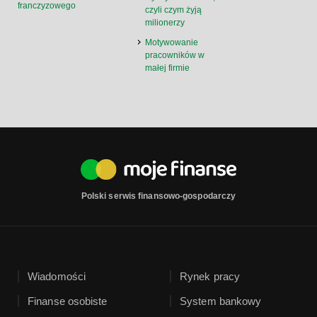
franczyzowego
czyli czym żyją
milionerzy
Motywowanie
pracowników w
małej firmie
Polski serwis finansowo-gospodarczy
Wiadomości
Rynek pracy
Finanse osobiste
System bankowy