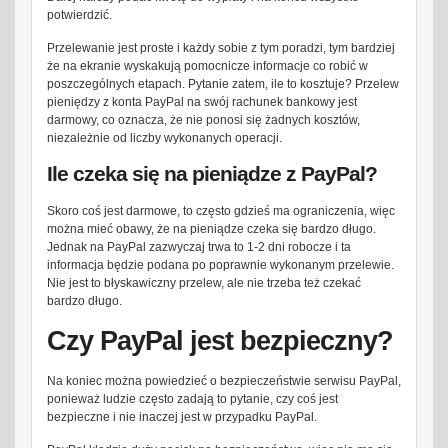
potwierdzić.
Przelewanie jest proste i każdy sobie z tym poradzi, tym bardziej
że na ekranie wyskakują pomocnicze informacje co robić w
poszczególnych etapach. Pytanie zatem, ile to kosztuje? Przelew
pieniędzy z konta PayPal na swój rachunek bankowy jest
darmowy, co oznacza, że nie ponosi się żadnych kosztów,
niezależnie od liczby wykonanych operacji.
Ile czeka się na pieniądze z PayPal?
Skoro coś jest darmowe, to często gdzieś ma ograniczenia, więc
można mieć obawy, że na pieniądze czeka się bardzo długo.
Jednak na PayPal zazwyczaj trwa to 1-2 dni robocze i ta
informacja będzie podana po poprawnie wykonanym przelewie.
Nie jest to błyskawiczny przelew, ale nie trzeba też czekać
bardzo długo.
Czy PayPal jest bezpieczny?
Na koniec można powiedzieć o bezpieczeństwie serwisu PayPal,
ponieważ ludzie często zadają to pytanie, czy coś jest
bezpieczne i nie inaczej jest w przypadku PayPal.