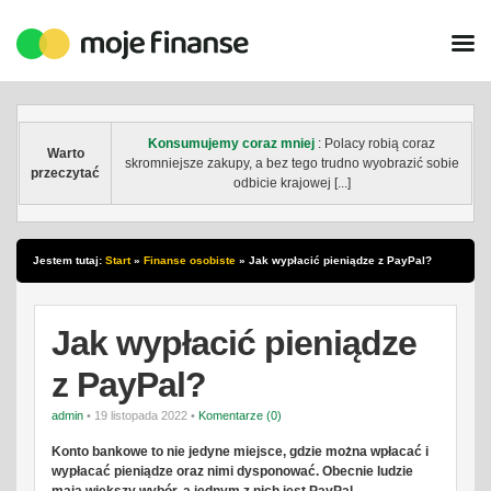
Konsumujemy coraz mniej
: Polacy robią coraz
Warto
skromniejsze zakupy, a bez tego trudno wyobrazić sobie
przeczytać
odbicie krajowej [...]
Jestem tutaj:
Start
»
Finanse osobiste
»
Jak wypłacić pieniądze z PayPal?
Jak wypłacić pieniądze
z PayPal?
admin
• 19 listopada 2022 •
Komentarze (0)
Konto bankowe to nie jedyne miejsce, gdzie można wpłacać i
wypłacać pieniądze oraz nimi dysponować. Obecnie ludzie