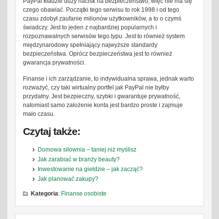
PayPal kładzie duży nacisk na bezpieczeństwo, więc nie ma się
czego obawiać. Początki tego serwisu to rok 1998 i od tego
czasu zdobył zaufanie milionów użytkowników, a to o czymś
świadczy. Jest to jeden z najbardziej popularnych i
rozpoznawalnych serwisów tego typu. Jest to również system
międzynarodowy spełniający najwyższe standardy
bezpieczeństwa. Oprócz bezpieczeństwa jest to również
gwarancja prywatności.
Finanse i ich zarządzanie, to indywidualna sprawa, jednak warto
rozważyć, czy taki wirtualny portfel jak PayPal nie byłby
przydatny. Jest bezpieczny, szybki i gwarantuje prywatność,
natomiast samo założenie konta jest bardzo proste i zajmuje
mało czasu.
Czytaj także:
Domowa siłownia – taniej niż myślisz
Jak zarabiać w branży beauty?
Inwestowanie na giełdzie – jak zacząć?
Jak planować zakupy?
Kategoria
:
Finanse osobiste