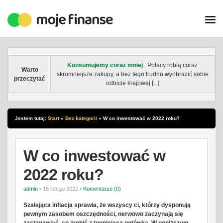
Konsumujemy coraz mniej
: Polacy robią coraz
Warto
skromniejsze zakupy, a bez tego trudno wyobrazić sobie
przeczytać
odbicie krajowej [...]
Jestem tutaj:
Start
»
Bez kategorii
»
W co inwestować w 2022 roku?
W co inwestować w
2022 roku?
admin
• 15 lutego 2022 •
Komentarze (0)
Szalejąca inflacja sprawia, że wszyscy ci, którzy dysponują
pewnym zasobem oszczędności, nerwowo zaczynają się