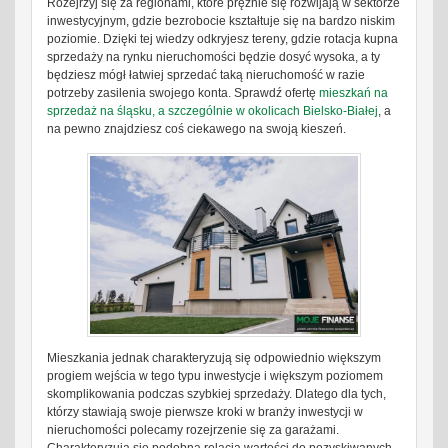
Rozejrzyj się za regionami, które prężnie się rozwijają w sektorze
inwestycyjnym, gdzie bezrobocie kształtuje się na bardzo niskim
poziomie. Dzięki tej wiedzy odkryjesz tereny, gdzie rotacja kupna
sprzedaży na rynku nieruchomości będzie dosyć wysoka, a ty
będziesz mógł łatwiej sprzedać taką nieruchomość w razie
potrzeby zasilenia swojego konta. Sprawdź ofertę
mieszkań na
sprzedaż na śląsku, a szczególnie w okolicach Bielsko-Białej
, a
na pewno znajdziesz coś ciekawego na swoją kieszeń.
Mieszkania jednak charakteryzują się odpowiednio większym
progiem wejścia w tego typu inwestycje i większym poziomem
skomplikowania podczas szybkiej sprzedaży. Dlatego dla tych,
którzy stawiają swoje pierwsze kroki w branży inwestycji w
nieruchomości polecamy rozejrzenie się za garażami.