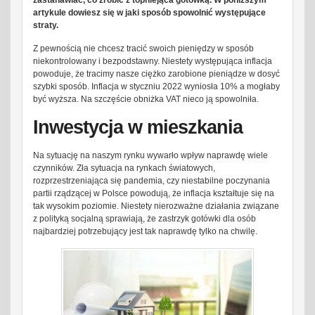
zastanawiać, co zrobić z topniejąca gotówką. W poniższym
artykule dowiesz się w jaki sposób spowolnić występujące
straty.
Z pewnością nie chcesz tracić swoich pieniędzy w sposób
niekontrolowany i bezpodstawny. Niestety występująca inflacja
powoduje, że tracimy nasze ciężko zarobione pieniądze w dosyć
szybki sposób. Inflacja w styczniu 2022 wyniosła 10% a mogłaby
być wyższa. Na szczęście obniżka VAT nieco ją spowolniła.
Inwestycja w mieszkania
Na sytuację na naszym rynku wywarło wpływ naprawdę wiele
czynników. Zła sytuacja na rynkach światowych,
rozprzestrzeniająca się pandemia, czy niestabilne poczynania
partii rządzącej w Polsce powodują, że inflacja kształtuje się na
tak wysokim poziomie. Niestety nierozważne działania związane
z polityką socjalną sprawiają, że zastrzyk gotówki dla osób
najbardziej potrzebujący jest tak naprawdę tylko na chwilę.