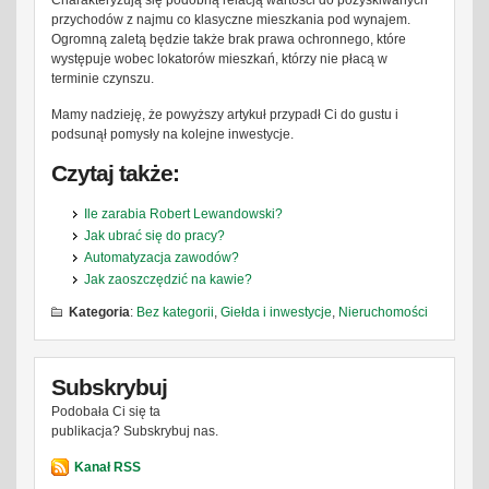
Charakteryzują się podobną relacją wartości do pozyskiwanych
przychodów z najmu co klasyczne mieszkania pod wynajem.
Ogromną zaletą będzie także brak prawa ochronnego, które
występuje wobec lokatorów mieszkań, którzy nie płacą w
terminie czynszu.
Mamy nadzieję, że powyższy artykuł przypadł Ci do gustu i
podsunął pomysły na kolejne inwestycje.
Czytaj także:
Ile zarabia Robert Lewandowski?
Jak ubrać się do pracy?
Automatyzacja zawodów?
Jak zaoszczędzić na kawie?
Kategoria
:
Bez kategorii
,
Giełda i inwestycje
,
Nieruchomości
Subskrybuj
Podobała Ci się ta
publikacja? Subskrybuj nas.
Kanał RSS