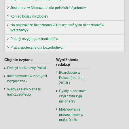
Jest praca w Niemczech dla polskich inżynierów
Koniec hossy na złocie?
Na najdroższe mieszkania w Polsce stać tylko mieszkańców
Warszawy?
Polacy rezygnują z banknotów
Praca społeczne dla bezrobotnych
Chętnie czytane
Wyróżnienia
redakcji
Deficyt budżetowy Polski
Bezrobocie w
Inwestowanie w złoto jest
Polsce (marzec
bezpieczne?
2013r.)
Wady i zalety biznesu
Cytaty biznesowe,
franczyzowego
czyli czym żyją
milionerzy
Motywowanie
pracowników w
małej firmie