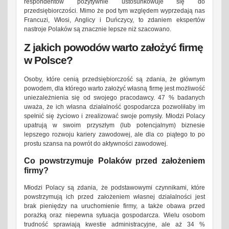
respondentów pozytywnie ustosunkowuje się do
przedsiębiorczości. Mimo że pod tym względem wyprzedają nas
Francuzi, Włosi, Anglicy i Duńczycy, to zdaniem ekspertów
nastroje Polaków są znacznie lepsze niż szacowano.
Z jakich powodów warto założyć firmę
w Polsce?
Osoby, które cenią przedsiębiorczość są zdania, że głównym
powodem, dla którego warto założyć własną firmę jest możliwość
uniezależnienia się od swojego pracodawcy. 47 % badanych
uważa, że ich własna działalność gospodarcza pozwoliłaby im
spełnić się życiowo i zrealizować swoje pomysły. Młodzi Polacy
upatrują w swoim przyszłym (lub potencjalnym) biznesie
lepszego rozwoju kariery zawodowej, ale dla co piątego to po
prostu szansa na powrót do aktywności zawodowej.
Co powstrzymuje Polaków przed założeniem
firmy?
Młodzi Polacy są zdania, że podstawowymi czynnikami, które
powstrzymują ich przed założeniem własnej działalności jest
brak pieniędzy na uruchomienie firmy, a także obawa przed
porażką oraz niepewna sytuacja gospodarcza. Wielu osobom
trudność sprawiają kwestie administracyjne, ale aż 34 %