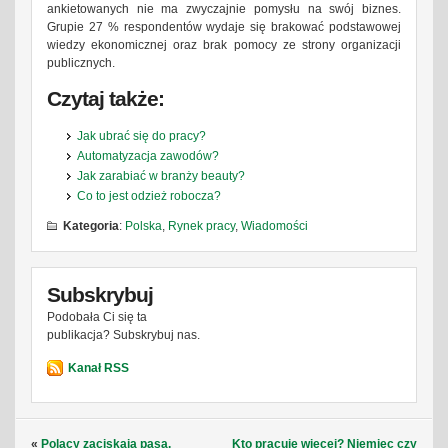
ankietowanych nie ma zwyczajnie pomysłu na swój biznes.
Grupie 27 % respondentów wydaje się brakować podstawowej
wiedzy ekonomicznej oraz brak pomocy ze strony organizacji
publicznych.
Czytaj także:
Jak ubrać się do pracy?
Automatyzacja zawodów?
Jak zarabiać w branży beauty?
Co to jest odzież robocza?
Kategoria
:
Polska
,
Rynek pracy
,
Wiadomości
Subskrybuj
Podobała Ci się ta
publikacja? Subskrybuj nas.
Kanał RSS
«
Polacy zaciskają pasa.
Kto pracuje więcej? Niemiec czy