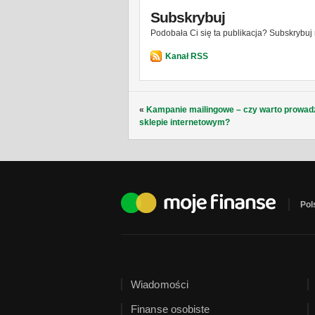
Subskrybuj
Podobała Ci się ta publikacja? Subskrybuj 
Kanał RSS
«
Kampanie mailingowe – czy warto prowadz
sklepie internetowym?
Pol
Wiadomości
Finanse osobiste