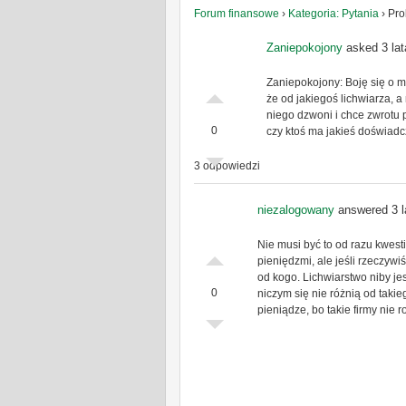
Forum finansowe
›
Kategoria: Pytania
›
Pro
Zaniepokojony
asked 3 lat
Zaniepokojony: Boję się o 
że od jakiegoś lichwiarza, a
niego dzwoni i chce zwrotu
0
czy ktoś ma jakieś doświadc
3 odpowiedzi
niezalogowany
answered 3 l
Nie musi być to od razu kwest
pieniędzmi, ale jeśli rzeczyw
od kogo. Lichwiarstwo niby jes
0
niczym się nie różnią od taki
pieniądze, bo takie firmy nie