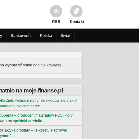
RSS
Kontakt
cy
Bankowość
Polska
Świat
o wyobrazić sobie odbicie krajowej [...]
tatnio na moje-finanse.pl
llo Zielo wchodzi na rynek sklepów zielarskich
modelem live commerce
Sperita – producent materiałów POS, który
awia na spektakl w retailu
ofilaktyka prostaty – ile kosztuje zdrowie
tymne?