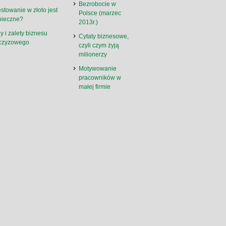
Bezrobocie w
stowanie w złoto jest
Polsce (marzec
pieczne?
2013r.)
 i zalety biznesu
Cytaty biznesowe,
nczyzowego
czyli czym żyją
milionerzy
Motywowanie
pracowników w
małej firmie