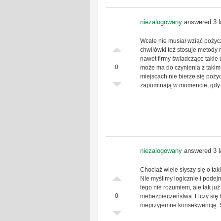
niezalogowany
answered 3 l
Wcale nie musiał wziąć pożycz
chwilówki też stosuje metody 
nawet firmy świadczące takie u
0
może ma do czynienia z takim
miejscach nie bierze się pożycz
zapominają w momencie, gdy 
niezalogowany
answered 3 l
Chociaż wiele słyszy się o ta
Nie myślimy logicznie i pode
tego nie rozumiem, ale tak j
0
niebezpieczeństwa. Liczy się 
nieprzyjemne konsekwencję. S