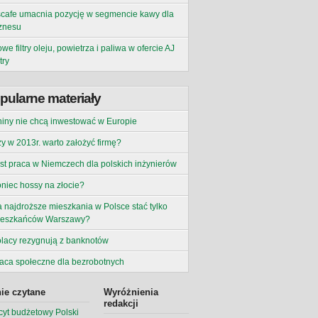
cafe umacnia pozycję w segmencie kawy dla
znesu
we filtry oleju, powietrza i paliwa w ofercie AJ
try
pularne materiały
iny nie chcą inwestować w Europie
y w 2013r. warto założyć firmę?
st praca w Niemczech dla polskich inżynierów
niec hossy na złocie?
 najdroższe mieszkania w Polsce stać tylko
ieszkańców Warszawy?
lacy rezygnują z banknotów
aca społeczne dla bezrobotnych
ie czytane
Wyróżnienia
redakcji
cyt budżetowy Polski