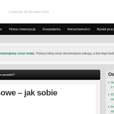
Czwartek, 06 Sierpień 2026
te
Firma i inwestycje
Gospodarka
Nieruchomości
Rynek pra
nsumujemy coraz mniej
: Polacy robią coraz skromniejsze zakupy, a bez tego trudn
Os
ie poradzić?
He
z 
owe – jak sobie
PO
st
Pr
in