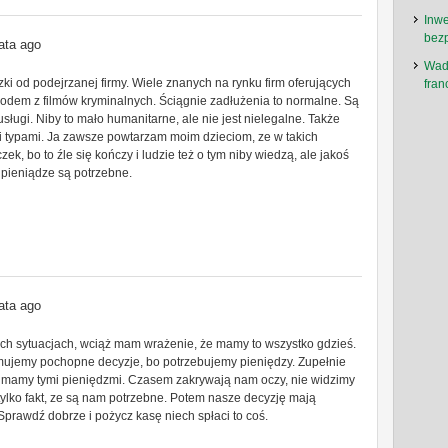
Inwe
bez
ata ago
Wady
ki od podejrzanej firmy. Wiele znanych na rynku firm oferujących
fra
rodem z filmów kryminalnych. Ściągnie zadłużenia to normalne. Są
sługi. Niby to mało humanitarne, ale nie jest nielegalne. Także
i typami. Ja zawsze powtarzam moim dzieciom, ze w takich
ek, bo to źle się kończy i ludzie też o tym niby wiedzą, ale jakoś
pieniądze są potrzebne.
ata ago
kich sytuacjach, wciąż mam wrażenie, że mamy to wszystko gdzieś.
jmujemy pochopne decyzje, bo potrzebujemy pieniędzy. Zupełnie
uż mamy tymi pieniędzmi. Czasem zakrywają nam oczy, nie widzimy
tylko fakt, ze są nam potrzebne. Potem nasze decyzję mają
prawdź dobrze i pożycz kasę niech spłaci to coś.