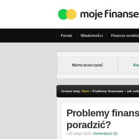
Forum
Wiadomości
Finanse osobis
Warto przeczytać
Ko
Jestem tutaj:
Start
»
Problemy finansowe – jak sob
Problemy finans
poradzić?
• 22 lutego 2023 •
Komentarze (0)