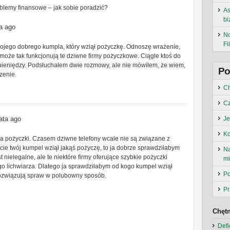
blemy finansowe – jak sobie poradzić?
As
bi
a ago
No
Fil
mojego dobrego kumpla, który wziął pożyczkę. Odnoszę wrażenie,
 może tak funkcjonują te dziwne firmy pożyczkowe. Ciągle ktoś do
 pieniędzy. Podsłuchałem dwie rozmowy, ale nie mówiłem, że wiem,
Po
zenie.
Ch
Cz
ata ago
Je
Ko
ia pożyczki. Czasem dziwne telefony wcale nie są związane z
iście twój kumpel wziął jakąś pożyczę, to ja dobrze sprawdziłabym
Na
t nielegalne, ale te niektóre firmy oferujące szybkie pożyczki
m
ego lichwiarza. Dlatego ja sprawdziłabym od kogo kumpel wziął
Po
 rozwiązują spraw w polubowny sposób.
Pr
Chętn
Defi