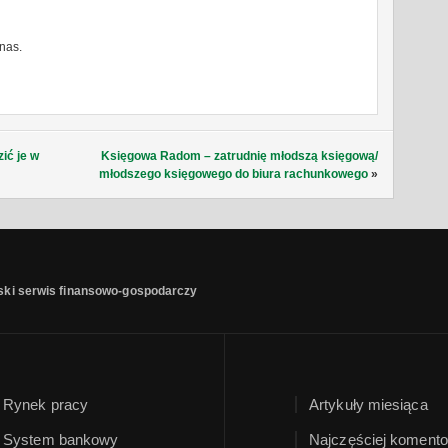
nas.
ić je w
Księgowa Radom – zatrudnię młodszą księgową/
młodszego księgowego do biura rachunkowego
»
ski serwis finansowo-gospodarczy
Rynek pracy
Artykuły miesiąca
System bankowy
Najczęściej komento