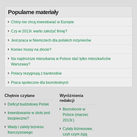
Popularne materiały
Chiny nie chcą inwestować w Europie
Czy w 2013r. warto założyć firmę?
Jest praca w Niemczech dla polskich inżynierów
Koniec hossy na złocie?
Na najdroższe mieszkania w Polsce stać tylko mieszkańców
Warszawy?
Polacy rezygnują z banknotów
Praca społeczne dla bezrobotnych
Chętnie czytane
Wyróżnienia
redakcji
Deficyt budżetowy Polski
Bezrobocie w
Inwestowanie w złoto jest
Polsce (marzec
bezpieczne?
2013r.)
Wady i zalety biznesu
Cytaty biznesowe,
franczyzowego
czyli czym żyją