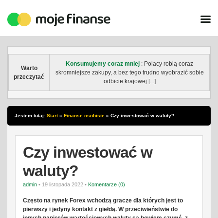
Konsumujemy coraz mniej
: Polacy robią coraz
Warto
skromniejsze zakupy, a bez tego trudno wyobrazić sobie
przeczytać
odbicie krajowej [...]
Jestem tutaj:
Start
»
Finanse osobiste
»
Czy inwestować w waluty?
Czy inwestować w
waluty?
admin
• 19 listopada 2022 •
Komentarze (0)
Często na rynek Forex wchodzą gracze dla których jest to
pierwszy i jedyny kontakt z giełdą. W przeciwieństwie do