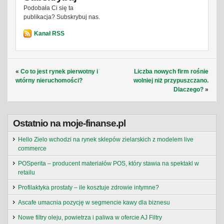
Podobała Ci się ta
publikacja? Subskrybuj nas.
Kanał RSS
«
Co to jest rynek pierwotny i
Liczba nowych firm rośnie
wtórny nieruchomości?
wolniej niż przypuszczano.
Dlaczego?
»
Ostatnio na moje-finanse.pl
Hello Zielo wchodzi na rynek sklepów zielarskich z modelem live
commerce
POSperita – producent materiałów POS, który stawia na spektakl w
retailu
Profilaktyka prostaty – ile kosztuje zdrowie intymne?
Ascafe umacnia pozycję w segmencie kawy dla biznesu
Nowe filtry oleju, powietrza i paliwa w ofercie AJ Filtry