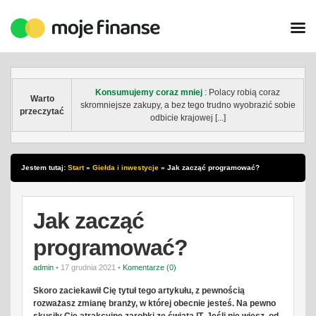
Konsumujemy coraz mniej
: Polacy robią coraz
Warto
skromniejsze zakupy, a bez tego trudno wyobrazić sobie
przeczytać
odbicie krajowej [...]
Jestem tutaj:
Start
»
Giełda i inwestycje
»
Jak zacząć programować?
Jak zacząć
programować?
admin
• 17 grudnia 2021 •
Komentarze (0)
Skoro zaciekawił Cię tytuł tego artykułu, z pewnością
rozważasz zmianę branży, w której obecnie jesteś. Na pewno