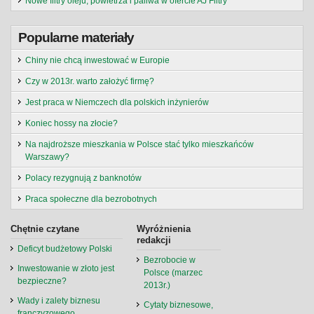
Nowe filtry oleju, powietrza i paliwa w ofercie AJ Filtry
Popularne materiały
Chiny nie chcą inwestować w Europie
Czy w 2013r. warto założyć firmę?
Jest praca w Niemczech dla polskich inżynierów
Koniec hossy na złocie?
Na najdroższe mieszkania w Polsce stać tylko mieszkańców
Warszawy?
Polacy rezygnują z banknotów
Praca społeczne dla bezrobotnych
Chętnie czytane
Wyróżnienia
redakcji
Deficyt budżetowy Polski
Bezrobocie w
Inwestowanie w złoto jest
Polsce (marzec
bezpieczne?
2013r.)
Wady i zalety biznesu
Cytaty biznesowe,
franczyzowego