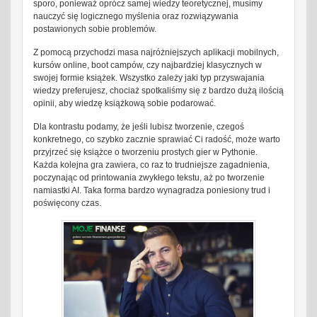
sporo, ponieważ oprócz samej wiedzy teoretycznej, musimy
nauczyć się logicznego myślenia oraz rozwiązywania
postawionych sobie problemów.
Z pomocą przychodzi masa najróżniejszych aplikacji mobilnych,
kursów online, boot campów, czy najbardziej klasycznych w
swojej formie książek. Wszystko zależy jaki typ przyswajania
wiedzy preferujesz, chociaż spotkaliśmy się z bardzo dużą ilością
opinii, aby wiedzę książkową sobie podarować.
Dla kontrastu podamy, że jeśli lubisz tworzenie, czegoś
konkretnego, co szybko zacznie sprawiać Ci radość, może warto
przyjrzeć się książce o tworzeniu prostych gier w Pythonie.
Każda kolejna gra zawiera, co raz to trudniejsze zagadnienia,
poczynając od printowania zwykłego tekstu, aż po tworzenie
namiastki AI. Taka forma bardzo wynagradza poniesiony trud i
poświęcony czas.