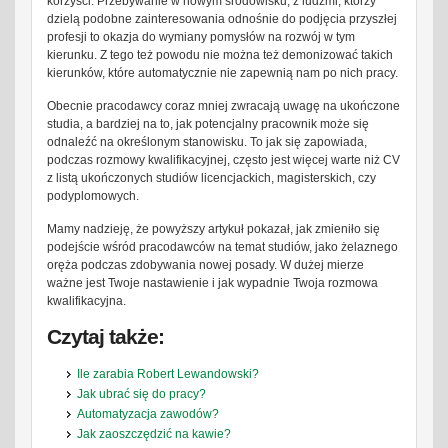
korzyści. Przebywanie w nowym środowisku, z ludźmi, którzy
dzielą podobne zainteresowania odnośnie do podjęcia przyszłej
profesji to okazja do wymiany pomysłów na rozwój w tym
kierunku. Z tego też powodu nie można też demonizować takich
kierunków, które automatycznie nie zapewnią nam po nich pracy.
Obecnie pracodawcy coraz mniej zwracają uwagę na ukończone
studia, a bardziej na to, jak potencjalny pracownik może się
odnaleźć na określonym stanowisku. To jak się zapowiada,
podczas rozmowy kwalifikacyjnej, często jest więcej warte niż CV
z listą ukończonych studiów licencjackich, magisterskich, czy
podyplomowych.
Mamy nadzieję, że powyższy artykuł pokazał, jak zmieniło się
podejście wśród pracodawców na temat studiów, jako żelaznego
oręża podczas zdobywania nowej posady. W dużej mierze
ważne jest Twoje nastawienie i jak wypadnie Twoja rozmowa
kwalifikacyjna.
Czytaj także:
Ile zarabia Robert Lewandowski?
Jak ubrać się do pracy?
Automatyzacja zawodów?
Jak zaoszczędzić na kawie?