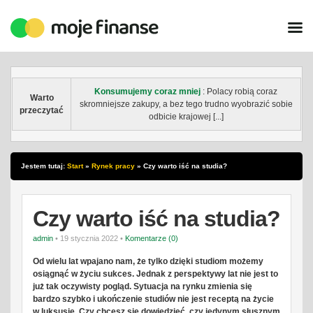
Konsumujemy coraz mniej
: Polacy robią coraz
Warto
skromniejsze zakupy, a bez tego trudno wyobrazić sobie
przeczytać
odbicie krajowej [...]
Jestem tutaj:
Start
»
Rynek pracy
»
Czy warto iść na studia?
Czy warto iść na studia?
admin
• 19 stycznia 2022 •
Komentarze (0)
Od wielu lat wpajano nam, że tylko dzięki studiom możemy
osiągnąć w życiu sukces. Jednak z perspektywy lat nie jest to
już tak oczywisty pogląd. Sytuacja na rynku zmienia się
bardzo szybko i ukończenie studiów nie jest receptą na życie
w luksusie. Czy chcesz się dowiedzieć, czy jedynym słusznym