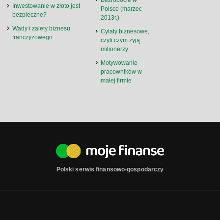
Bezrobocie w
Inwestowanie w złoto jest
Polsce (marzec
bezpieczne?
2013r.)
Wady i zalety biznesu
Cytaty biznesowe,
franczyzowego
czyli czym żyją
milionerzy
Motywowanie
pracowników w
małej firmie
Polski serwis finansowo-gospodarczy