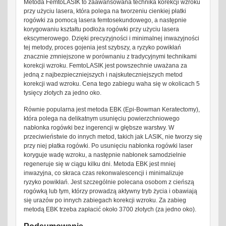
Metoda FemtoLASIK to zaawansowana technika korekcji wzroku
przy użyciu lasera, która polega na tworzeniu cienkiej płatki
rogówki za pomocą lasera femtosekundowego, a następnie
korygowaniu kształtu podłoża rogówki przy użyciu lasera
ekscymerowego. Dzięki precyzyjności i minimalnej inwazyjności
tej metody, proces gojenia jest szybszy, a ryzyko powikłań
znacznie zmniejszone w porównaniu z tradycyjnymi technikami
korekcji wzroku. FemtoLASIK jest powszechnie uważana za
jedną z najbezpieczniejszych i najskuteczniejszych metod
korekcji wad wzroku. Cena tego zabiegu waha się w okolicach 5
tysięcy złotych za jedno oko.
Równie popularna jest metoda EBK (Epi-Bowman Keratectomy),
która polega na delikatnym usunięciu powierzchniowego
nabłonka rogówki bez ingerencji w głębsze warstwy. W
przeciwieństwie do innych metod, takich jak LASIK, nie tworzy się
przy niej płatka rogówki. Po usunięciu nabłonka rogówki laser
koryguje wadę wzroku, a następnie nabłonek samodzielnie
regeneruje się w ciągu kilku dni. Metoda EBK jest mniej
inwazyjna, co skraca czas rekonwalescencji i minimalizuje
ryzyko powikłań. Jest szczególnie polecana osobom z cieńszą
rogówką lub tym, którzy prowadzą aktywny tryb życia i obawiają
się urazów po innych zabiegach korekcji wzroku. Za zabieg
metodą EBK trzeba zapłacić około 3700 złotych (za jedno oko).