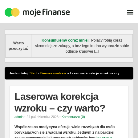
Konsumujemy coraz mniej
: Polacy robią coraz
Warto
skromniejsze zakupy, a bez tego trudno wyobrazić sobie
przeczytać
odbicie krajowej [...]
Jestem tutaj:
Start
»
Finanse osobiste
»
Laserowa korekcja wzroku – czy
warto?
Laserowa korekcja
wzroku – czy warto?
admin
• 24 października 2023 •
Komentarze (0)
Współczesna medycyna oferuje wiele rozwiązań dla osób
borykających się z wadami wzroku. Jednym z najbardziej