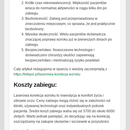
Krótki czas rekonwalescencji: Większość pacjentów
wraca do normalnej aktywności w ciągu kilku dni po
zabiegu.
Bezbolesność: Zabieg jest przeprowadzany w
znieczuleniu miejscowym, co sprawia, że jest praktycznie
bezbolesny.
Wysoka skuteczność: Wielu pacjentów doświadcza
znaczącej poprawy wzroku już w pierwszych dniach po
zabiegu.
Bezpieczeństwo: Nowoczesne technologie i
doświadczeni chirurdzy okuliści zapewniają
bezpieczeństwo i minimalizują ryzyko powikłań.
Cały artykuł redagujemy w oparciu o wiedzę zaczerpniętą z
https://blikpol.pl/laserowa-korekcja-wzroku
Koszty zabiegu:
Laserowa korekcja wzroku to inwestycja w komfort życia i
zdrowie oczu. Ceny zabiegu mogą różnić się w zależności od
kliniki, używanej technologii oraz indywidualnych potrzeb
pacjenta. Średni koszt zabiegu waha się od 3700 do około 6000
złotych. Warto jednak pamiętać, że decydując się na korekcję,
oszczędzamy na zakupie okularów i soczewek w przyszłości.