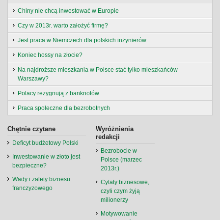
Chiny nie chcą inwestować w Europie
Czy w 2013r. warto założyć firmę?
Jest praca w Niemczech dla polskich inżynierów
Koniec hossy na złocie?
Na najdroższe mieszkania w Polsce stać tylko mieszkańców
Warszawy?
Polacy rezygnują z banknotów
Praca społeczne dla bezrobotnych
Chętnie czytane
Wyróżnienia
redakcji
Deficyt budżetowy Polski
Bezrobocie w
Inwestowanie w złoto jest
Polsce (marzec
bezpieczne?
2013r.)
Wady i zalety biznesu
Cytaty biznesowe,
franczyzowego
czyli czym żyją
milionerzy
Motywowanie