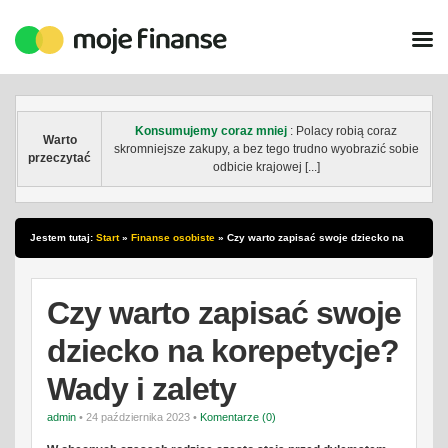
Konsumujemy coraz mniej
: Polacy robią coraz
Warto
skromniejsze zakupy, a bez tego trudno wyobrazić sobie
przeczytać
odbicie krajowej [...]
Jestem tutaj:
Start
»
Finanse osobiste
»
Czy warto zapisać swoje dziecko na
korepetycje? Wady i zalety
Czy warto zapisać swoje
dziecko na korepetycje?
Wady i zalety
admin
• 24 października 2023 •
Komentarze (0)