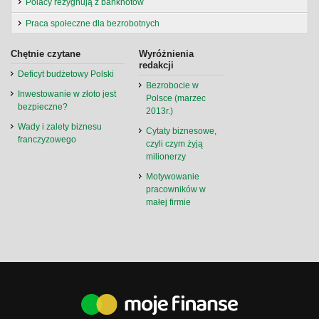
Polacy rezygnują z banknotów
Praca społeczne dla bezrobotnych
Chętnie czytane
Wyróżnienia
redakcji
Deficyt budżetowy Polski
Bezrobocie w
Inwestowanie w złoto jest
Polsce (marzec
bezpieczne?
2013r.)
Wady i zalety biznesu
Cytaty biznesowe,
franczyzowego
czyli czym żyją
milionerzy
Motywowanie
pracowników w
małej firmie