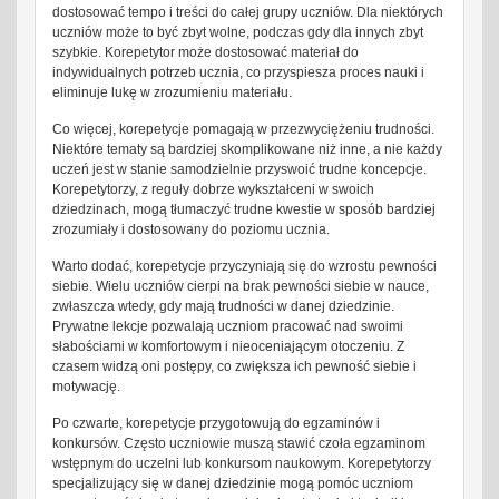
dostosować tempo i treści do całej grupy uczniów. Dla niektórych
uczniów może to być zbyt wolne, podczas gdy dla innych zbyt
szybkie. Korepetytor może dostosować materiał do
indywidualnych potrzeb ucznia, co przyspiesza proces nauki i
eliminuje lukę w zrozumieniu materiału.
Co więcej, korepetycje pomagają w przezwyciężeniu trudności.
Niektóre tematy są bardziej skomplikowane niż inne, a nie każdy
uczeń jest w stanie samodzielnie przyswoić trudne koncepcje.
Korepetytorzy, z reguły dobrze wykształceni w swoich
dziedzinach, mogą tłumaczyć trudne kwestie w sposób bardziej
zrozumiały i dostosowany do poziomu ucznia.
Warto dodać, korepetycje przyczyniają się do wzrostu pewności
siebie. Wielu uczniów cierpi na brak pewności siebie w nauce,
zwłaszcza wtedy, gdy mają trudności w danej dziedzinie.
Prywatne lekcje pozwalają uczniom pracować nad swoimi
słabościami w komfortowym i nieoceniającym otoczeniu. Z
czasem widzą oni postępy, co zwiększa ich pewność siebie i
motywację.
Po czwarte, korepetycje przygotowują do egzaminów i
konkursów. Często uczniowie muszą stawić czoła egzaminom
wstępnym do uczelni lub konkursom naukowym. Korepetytorzy
specjalizujący się w danej dziedzinie mogą pomóc uczniom