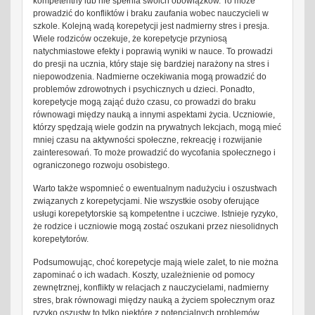
kompetentny lub nie spełnia swoich obowiązków. To może
prowadzić do konfliktów i braku zaufania wobec nauczycieli w
szkole. Kolejną wadą korepetycji jest nadmierny stres i presja.
Wiele rodziców oczekuje, że korepetycje przyniosą
natychmiastowe efekty i poprawią wyniki w nauce. To prowadzi
do presji na ucznia, który staje się bardziej narażony na stres i
niepowodzenia. Nadmierne oczekiwania mogą prowadzić do
problemów zdrowotnych i psychicznych u dzieci. Ponadto,
korepetycje mogą zająć dużo czasu, co prowadzi do braku
równowagi między nauką a innymi aspektami życia. Uczniowie,
którzy spędzają wiele godzin na prywatnych lekcjach, mogą mieć
mniej czasu na aktywności społeczne, rekreację i rozwijanie
zainteresowań. To może prowadzić do wycofania społecznego i
ograniczonego rozwoju osobistego.
Warto także wspomnieć o ewentualnym nadużyciu i oszustwach
związanych z korepetycjami. Nie wszystkie osoby oferujące
usługi korepetytorskie są kompetentne i uczciwe. Istnieje ryzyko,
że rodzice i uczniowie mogą zostać oszukani przez niesolidnych
korepetytorów.
Podsumowując, choć korepetycje mają wiele zalet, to nie można
zapominać o ich wadach. Koszty, uzależnienie od pomocy
zewnętrznej, konflikty w relacjach z nauczycielami, nadmierny
stres, brak równowagi między nauką a życiem społecznym oraz
ryzyko oszustw to tylko niektóre z potencjalnych problemów