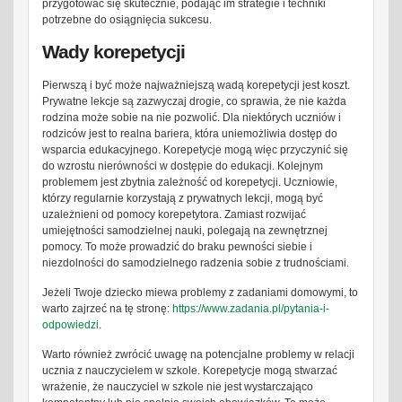
przygotować się skutecznie, podając im strategie i techniki
potrzebne do osiągnięcia sukcesu.
Wady korepetycji
Pierwszą i być może najważniejszą wadą korepetycji jest koszt.
Prywatne lekcje są zazwyczaj drogie, co sprawia, że nie każda
rodzina może sobie na nie pozwolić. Dla niektórych uczniów i
rodziców jest to realna bariera, która uniemożliwia dostęp do
wsparcia edukacyjnego. Korepetycje mogą więc przyczynić się
do wzrostu nierówności w dostępie do edukacji. Kolejnym
problemem jest zbytnia zależność od korepetycji. Uczniowie,
którzy regularnie korzystają z prywatnych lekcji, mogą być
uzależnieni od pomocy korepetytora. Zamiast rozwijać
umiejętności samodzielnej nauki, polegają na zewnętrznej
pomocy. To może prowadzić do braku pewności siebie i
niezdolności do samodzielnego radzenia sobie z trudnościami.
Jeżeli Twoje dziecko miewa problemy z zadaniami domowymi, to
warto zajrzeć na tę stronę:
https://www.zadania.pl/pytania-i-
odpowiedzi
.
Warto również zwrócić uwagę na potencjalne problemy w relacji
ucznia z nauczycielem w szkole. Korepetycje mogą stwarzać
wrażenie, że nauczyciel w szkole nie jest wystarczająco